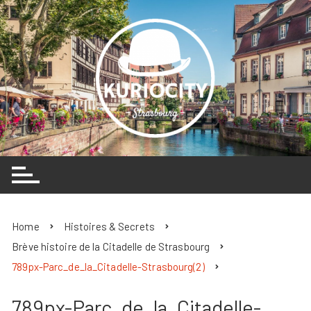
Skip
to
content
Home
Histoires & Secrets
Brève histoire de la Citadelle de Strasbourg
789px-Parc_de_la_Citadelle-Strasbourg(2)
789px-Parc_de_la_Citadelle-