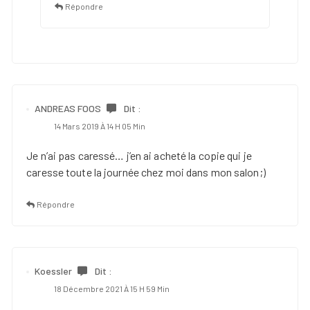
Répondre
ANDREAS FOOS
Dit :
14 Mars 2019 À 14 H 05 Min
Je n’ai pas caressé… j’en ai acheté la copie qui je
caresse toute la journée chez moi dans mon salon;)
Répondre
Koessler
Dit :
18 Décembre 2021 À 15 H 59 Min