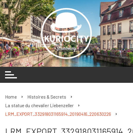
Skip
to
content
Home
Histoires & Secrets
La statue du chevalier Liebenzeller
LRM_EXPORT_332918031165914_20190416_220630226
LRM_EXPORT_332918031165914_2