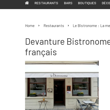
RESTAURANTS
BARS
BOUTIQUES
DÉC
Home
Restaurants
Le Bistronome : La mei
Devanture Bistronome
français