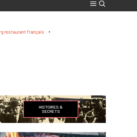
g restaurant français
HISTOIRES &
SECRETS