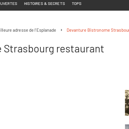
OUVERTES
HISTOIRES & SECRETS
TOPS
lleure adresse de l’Esplanade
Devanture Bistronome Strasbour
 Strasbourg restaurant