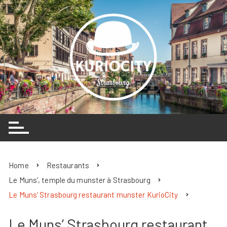
Skip
to
content
Home
Restaurants
Le Muns’, temple du munster à Strasbourg
Le Muns’ Strasbourg restaurant munster KurioCity
Le Muns’ Strasbourg restaurant