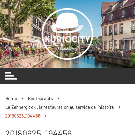
Skip
to
content
Home
Restaurants
Le Zehnerglock : la restauration au service de l’histoire
20180625_194456
20180625_194456