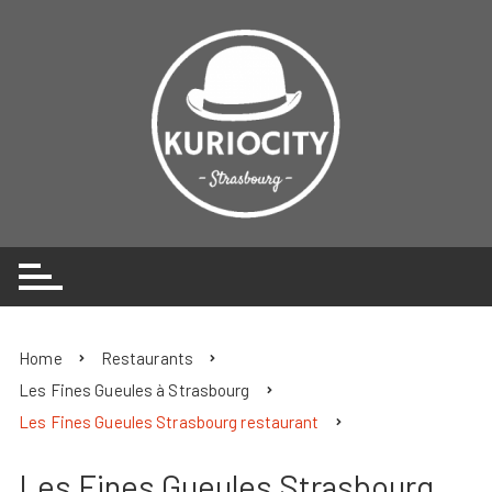
Skip
to
content
Home
Restaurants
Les Fines Gueules à Strasbourg
Les Fines Gueules Strasbourg restaurant
Les Fines Gueules Strasbourg