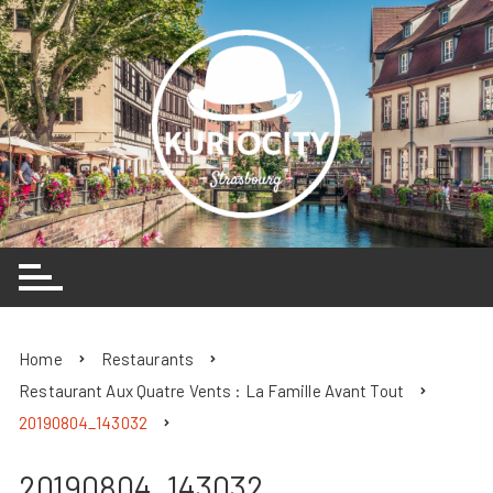
Skip
to
content
Home
Restaurants
Restaurant Aux Quatre Vents : La Famille Avant Tout
20190804_143032
20190804_143032