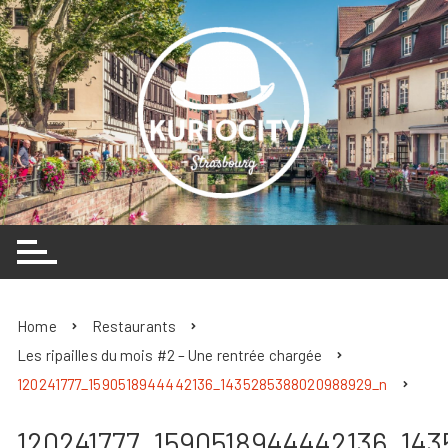
Skip
to
content
Home
Restaurants
Les ripailles du mois #2 – Une rentrée chargée
120241777_1590518944442136_1435285388020988929_n
120241777_1590518944442136_14